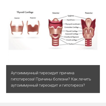
Аутоиммунный тиреоидит причина
гипотиреоза! Причины болезни? Как лечить
аутоиммунный тиреоидит и гипотиреоз?