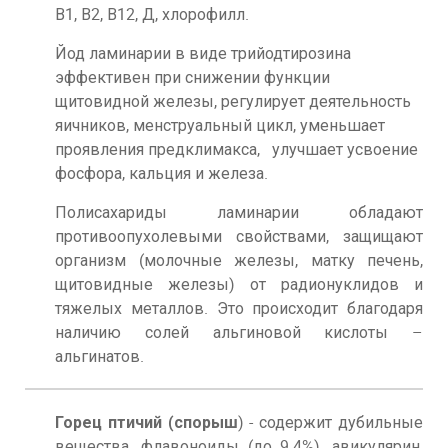
В1, В2, В12, Д, хлорофилл.
Йод ламинарии в виде трийодтирозина
эффективен при снижении функции
щитовидной железы, регулирует деятельность
яичников, менструальный цикл, уменьшает
проявления предклимакса, улучшает усвоение
фосфора, кальция и железа.
Полисахариды ламинарии обладают
противоопухолевыми свойствами, защищают
организм (молочные железы, матку печень,
щитовидные железы) от радионуклидов и
тяжелых металлов. Это происходит благодаря
наличию солей альгиновой кислоты –
альгинатов.
Горец птичий (спорыш
) - содержит дубильные
вещества, флавоноиды (до 9.4%), авикулярин,